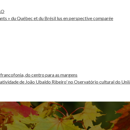
ÃO
ants » du Québec et du Brésil lus en perspective comparée
 francofonia, do centro para as margens
atividade de João Ubaldo Ribeiro' no Oservatório cultural do Unila