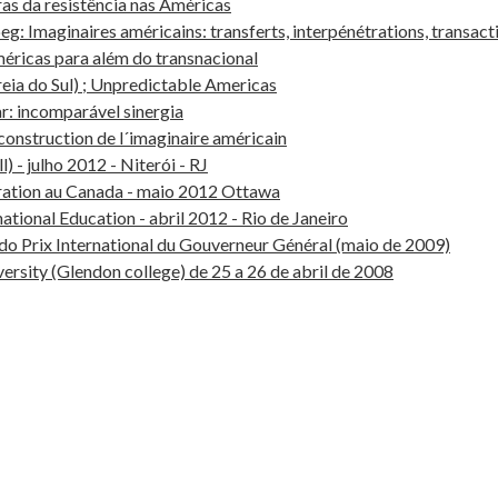
s da resistência nas Américas
g: Imaginaires américains: transferts, interpénétrations, transact
éricas para além do transnacional
eia do Sul) ; Unpredictable Americas
r: incomparável sinergia
 construction de l´imaginaire américain
 - julho 2012 - Niterói - RJ
gration au Canada - maio 2012 Ottawa
tional Education - abril 2012 - Rio de Janeiro
o Prix International du Gouverneur Général (maio de 2009)
rsity (Glendon college) de 25 a 26 de abril de 2008