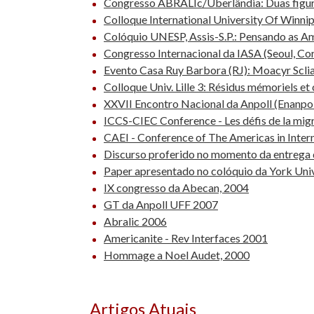
Congresso ABRALIc/Uberlândia: Duas figura
Colloque International University Of Winnipe
Colóquio UNESP, Assis-S.P.: Pensando as Am
Congresso Internacional da IASA (Seoul, Cor
Evento Casa Ruy Barbora (RJ): Moacyr Sclia
Colloque Univ. Lille 3: Résidus mémoriels et
XXVII Encontro Nacional da Anpoll (Enanpoll)
ICCS-CIEC Conference - Les défis de la mi
CAEI - Conference of The Americas in Interna
Discurso proferido no momento da entrega d
Paper apresentado no colóquio da York Unive
IX congresso da Abecan, 2004
GT da Anpoll UFF 2007
Abralic 2006
Americanite - Rev Interfaces 2001
Hommage a Noel Audet, 2000
Artigos Atuais