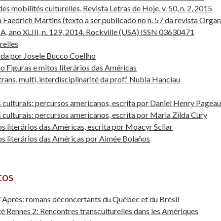
 mobilités culturelles, Revista Letras de Hoje, v. 50, n. 2, 2015
Faedrich Martins (texto a ser publicado no n. 57 da revista Orga
 ano XLIII, n. 129, 2014. Rockville (USA) ISSN 03630471
relles
da por Josele Bucco Coellho
 Figuras e mitos literários das Américas
trans, multi, interdisciplinarité da prof.ª Nubia Hanciau
 culturais: percursos americanos, escrita por Daniel Henry Pagea
culturais: percursos americanos, escrita por Maria Zilda Cury
s literários das Américas, escrita por Moacyr Scliar
os literários das Américas por Aimée Bolaños
tos
 l´Après: romans déconcertants du Québec et du Brésil
té Rennes 2: Rencontres transculturelles dans les Amériques