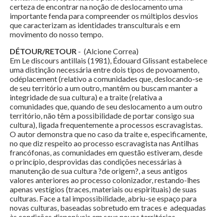
certeza de encontrar na noção de deslocamento uma
importante fenda para compreender os múltiplos desvios
que caracterizam as identidades transculturais e em
movimento do nosso tempo.
DÉTOUR/RETOUR
- (Alcione Correa)
Em Le discours antillais (1981), Édouard Glissant estabelece
uma distinção necessária entre dois tipos de povoamento,
odéplacement (relativo a comunidades que, deslocando-se
de seu território a um outro, mantêm ou buscam manter a
integridade de sua cultura) e a traite (relativa a
comunidades que, quando de seu deslocamento a um outro
território, não têm a possibilidade de portar consigo sua
cultura), ligada frequentemente a processos escravagistas.
O autor demonstra que no caso da traite e, especificamente,
no que diz respeito ao processo escravagista nas Antilhas
francófonas, as comunidades em questão estiveram, desde
o princípio, desprovidas das condições necessárias à
manutenção de sua cultura ?de origem?, a seus antigos
valores anteriores ao processo colonizador, restando-lhes
apenas vestígios (traces, materiais ou espirituais) de suas
culturas. Face a tal impossibilidade, abriu-se espaço para
novas culturas, baseadas sobretudo em traces e adequadas
às condições disponíveis em seus novos territórios