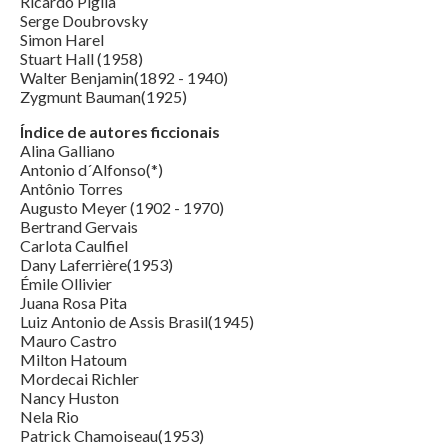
Ricardo Piglia
Serge Doubrovsky
Simon Harel
Stuart Hall (1958)
Walter Benjamin(1892 - 1940)
Zygmunt Bauman(1925)
Índice de autores ficcionais
Alina Galliano
Antonio d´Alfonso(*)
Antônio Torres
Augusto Meyer (1902 - 1970)
Bertrand Gervais
Carlota Caulfiel
Dany Laferrière(1953)
Émile Ollivier
Juana Rosa Pita
Luiz Antonio de Assis Brasil(1945)
Mauro Castro
Milton Hatoum
Mordecai Richler
Nancy Huston
Nela Rio
Patrick Chamoiseau(1953)