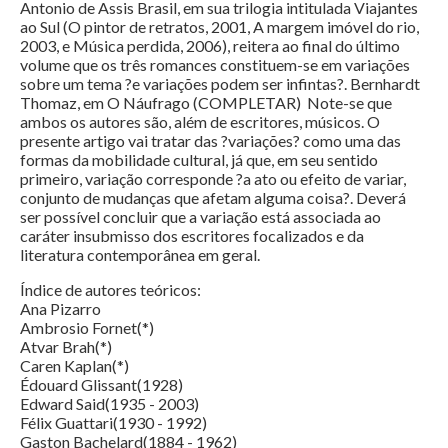
Antonio de Assis Brasil, em sua trilogia intitulada Viajantes
ao Sul (O pintor de retratos, 2001, A margem imóvel do rio,
2003, e Música perdida, 2006), reitera ao final do último
volume que os três romances constituem-se em variações
sobre um tema ?e variações podem ser infintas?. Bernhardt
Thomaz, em O Náufrago (COMPLETAR) Note-se que
ambos os autores são, além de escritores, músicos. O
presente artigo vai tratar das ?variações? como uma das
formas da mobilidade cultural, já que, em seu sentido
primeiro, variação corresponde ?a ato ou efeito de variar,
conjunto de mudanças que afetam alguma coisa?. Deverá
ser possível concluir que a variação está associada ao
caráter insubmisso dos escritores focalizados e da
literatura contemporânea em geral.
Índice de autores teóricos:
Ana Pizarro
Ambrosio Fornet(*)
Atvar Brah(*)
Caren Kaplan(*)
Édouard Glissant(1928)
Edward Said(1935 - 2003)
Félix Guattari(1930 - 1992)
Gaston Bachelard(1884 - 1962)