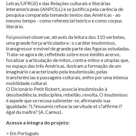
Letras/UFRGS) e das Relações culturais e literárias
interamericanas (ANPOLL) e se justifica pela carência de
pesquisa comparada tomando textos das Américas - ao
mesmo tempo - como referencial teórico e como corpus
literário.
Foi possível observar, através da leitura dos 110 verbetes,
uma grande força articuladora : o caráter insubmisso,
transgressor e móvel de grande parte das figuras estudadas.
Trata-se agora de, refletindo sobre esse inédito acervo,
focalizar a articulação de mitos, contra-mitos e utopias que,
no espaço das três Américas, ilustram a formação de um
imaginário caracterizado pela insubmissão, pelas
transferências e passagens culturais, enfim por uma intensa
mobilidade cultural.
O Dicionário Petit Robert, associa insubmissão à
desobediência, indisciplina, rebelião, revolta. O insubmisso
é aquele que se recusa submeter-se, afirmando sua
igualdade: ?L?insoumis refuse la servitude et s?affirme l?
égal du maître? (A. Camus).
Acesse a íntegra do projeto:
> Em Português