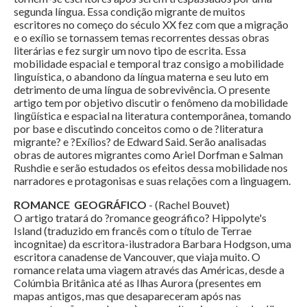
segunda língua. Essa condição migrante de muitos
escritores no começo do século XX fez com que a migração
e o exílio se tornassem temas recorrentes dessas obras
literárias e fez surgir um novo tipo de escrita. Essa
mobilidade espacial e temporal traz consigo a mobilidade
linguística, o abandono da língua materna e seu luto em
detrimento de uma língua de sobrevivência. O presente
artigo tem por objetivo discutir o fenômeno da mobilidade
lingüística e espacial na literatura contemporânea, tomando
por base e discutindo conceitos como o de ?literatura
migrante? e ?Exílios? de Edward Said. Serão analisadas
obras de autores migrantes como Ariel Dorfman e Salman
Rushdie e serão estudados os efeitos dessa mobilidade nos
narradores e protagonisas e suas relações com a linguagem.
ROMANCE GEOGRÁFICO
- (Rachel Bouvet)
O artigo tratará do ?romance geográfico? Hippolyte's
Island (traduzido em francês com o título de Terrae
incognitae) da escritora-ilustradora Barbara Hodgson, uma
escritora canadense de Vancouver, que viaja muito. O
romance relata uma viagem através das Américas, desde a
Colúmbia Britânica até as Ilhas Aurora (presentes em
mapas antigos, mas que desapareceram após nas