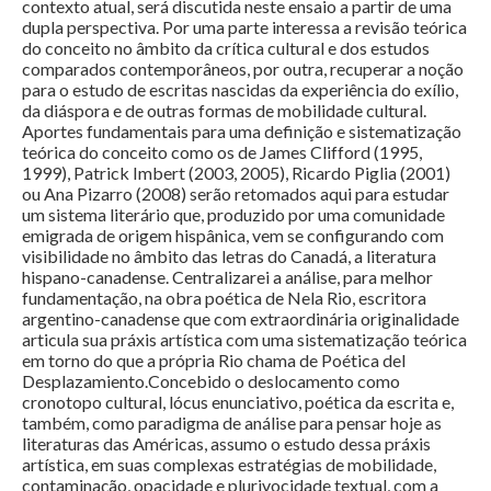
contexto atual, será discutida neste ensaio a partir de uma
dupla perspectiva. Por uma parte interessa a revisão teórica
do conceito no âmbito da crítica cultural e dos estudos
comparados contemporâneos, por outra, recuperar a noção
para o estudo de escritas nascidas da experiência do exílio,
da diáspora e de outras formas de mobilidade cultural.
Aportes fundamentais para uma definição e sistematização
teórica do conceito como os de James Clifford (1995,
1999), Patrick Imbert (2003, 2005), Ricardo Piglia (2001)
ou Ana Pizarro (2008) serão retomados aqui para estudar
um sistema literário que, produzido por uma comunidade
emigrada de origem hispânica, vem se configurando com
visibilidade no âmbito das letras do Canadá, a literatura
hispano-canadense. Centralizarei a análise, para melhor
fundamentação, na obra poética de Nela Rio, escritora
argentino-canadense que com extraordinária originalidade
articula sua práxis artística com uma sistematização teórica
em torno do que a própria Rio chama de Poética del
Desplazamiento.Concebido o deslocamento como
cronotopo cultural, lócus enunciativo, poética da escrita e,
também, como paradigma de análise para pensar hoje as
literaturas das Américas, assumo o estudo dessa práxis
artística, em suas complexas estratégias de mobilidade,
contaminação, opacidade e plurivocidade textual, com a