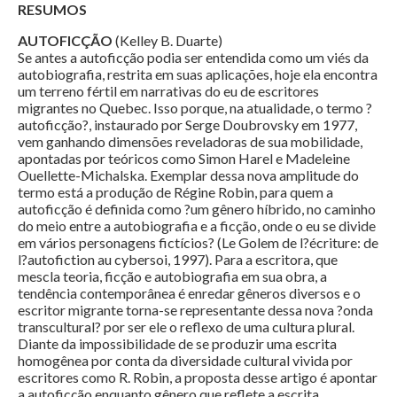
RESUMOS
AUTOFICÇÃO
(Kelley B. Duarte)
Se antes a autoficção podia ser entendida como um viés da
autobiografia, restrita em suas aplicações, hoje ela encontra
um terreno fértil em narrativas do eu de escritores
migrantes no Quebec. Isso porque, na atualidade, o termo ?
autoficção?, instaurado por Serge Doubrovsky em 1977,
vem ganhando dimensões reveladoras de sua mobilidade,
apontadas por teóricos como Simon Harel e Madeleine
Ouellette-Michalska. Exemplar dessa nova amplitude do
termo está a produção de Régine Robin, para quem a
autoficção é definida como ?um gênero híbrido, no caminho
do meio entre a autobiografia e a ficção, onde o eu se divide
em vários personagens fictícios? (Le Golem de l?écriture: de
l?autofiction au cybersoi, 1997). Para a escritora, que
mescla teoria, ficção e autobiografia em sua obra, a
tendência contemporânea é enredar gêneros diversos e o
escritor migrante torna-se representante dessa nova ?onda
transcultural? por ser ele o reflexo de uma cultura plural.
Diante da impossibilidade de se produzir uma escrita
homogênea por conta da diversidade cultural vivida por
escritores como R. Robin, a proposta desse artigo é apontar
a autoficção enquanto gênero que reflete a escrita