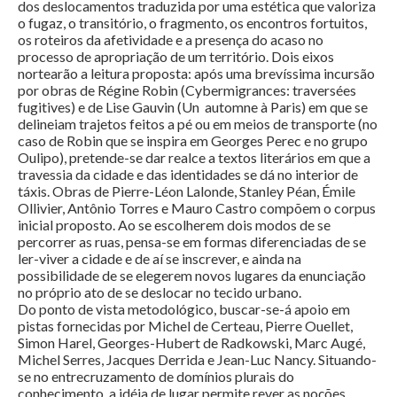
dos deslocamentos traduzida por uma estética que valoriza
o fugaz, o transitório, o fragmento, os encontros fortuitos,
os roteiros da afetividade e a presença do acaso no
processo de apropriação de um território. Dois eixos
nortearão a leitura proposta: após uma brevíssima incursão
por obras de Régine Robin (Cybermigrances: traversées
fugitives) e de Lise Gauvin (Un automne à Paris) em que se
delineiam trajetos feitos a pé ou em meios de transporte (no
caso de Robin que se inspira em Georges Perec e no grupo
Oulipo), pretende-se dar realce a textos literários em que a
travessia da cidade e das identidades se dá no interior de
táxis. Obras de Pierre-Léon Lalonde, Stanley Péan, Émile
Ollivier, Antônio Torres e Mauro Castro compõem o corpus
inicial proposto. Ao se escolherem dois modos de se
percorrer as ruas, pensa-se em formas diferenciadas de se
ler-viver a cidade e de aí se inscrever, e ainda na
possibilidade de se elegerem novos lugares da enunciação
no próprio ato de se deslocar no tecido urbano.
Do ponto de vista metodológico, buscar-se-á apoio em
pistas fornecidas por Michel de Certeau, Pierre Ouellet,
Simon Harel, Georges-Hubert de Radkowski, Marc Augé,
Michel Serres, Jacques Derrida e Jean-Luc Nancy. Situando-
se no entrecruzamento de domínios plurais do
conhecimento, a idéia de lugar permite rever as noções