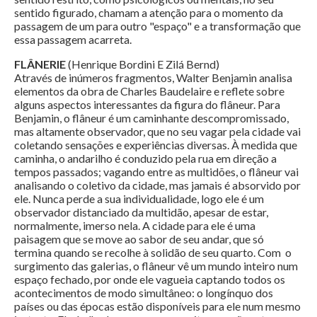
sentido figurado, chamam a atenção para o momento da
passagem de um para outro "espaço" e a transformação que
essa passagem acarreta.
FLÂNERIE
(Henrique Bordini E Zilá Bernd)
Através de inúmeros fragmentos, Walter Benjamin analisa
elementos da obra de Charles Baudelaire e reflete sobre
alguns aspectos interessantes da figura do flâneur. Para
Benjamin, o flâneur é um caminhante descompromissado,
mas altamente observador, que no seu vagar pela cidade vai
coletando sensações e experiências diversas. À medida que
caminha, o andarilho é conduzido pela rua em direção a
tempos passados; vagando entre as multidões, o flâneur vai
analisando o coletivo da cidade, mas jamais é absorvido por
ele. Nunca perde a sua individualidade, logo ele é um
observador distanciado da multidão, apesar de estar,
normalmente, imerso nela. A cidade para ele é uma
paisagem que se move ao sabor de seu andar, que só
termina quando se recolhe à solidão de seu quarto. Com o
surgimento das galerias, o flâneur vê um mundo inteiro num
espaço fechado, por onde ele vagueia captando todos os
acontecimentos de modo simultâneo: o longínquo dos
países ou das épocas estão disponíveis para ele num mesmo