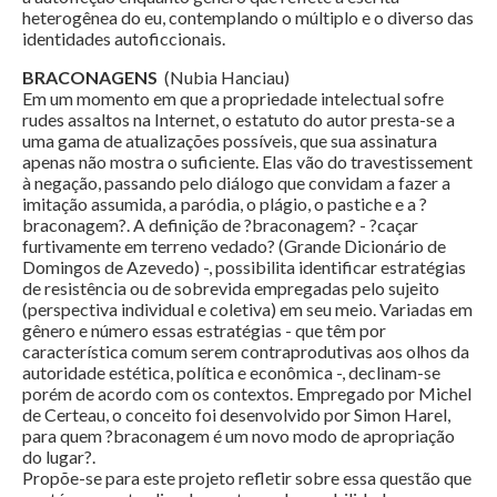
heterogênea do eu, contemplando o múltiplo e o diverso das
identidades autoficcionais.
BRACONAGENS
(Nubia Hanciau)
Em um momento em que a propriedade intelectual sofre
rudes assaltos na Internet, o estatuto do autor presta-se a
uma gama de atualizações possíveis, que sua assinatura
apenas não mostra o suficiente. Elas vão do travestissement
à negação, passando pelo diálogo que convidam a fazer a
imitação assumida, a paródia, o plágio, o pastiche e a ?
braconagem?. A definição de ?braconagem? - ?caçar
furtivamente em terreno vedado? (Grande Dicionário de
Domingos de Azevedo) -, possibilita identificar estratégias
de resistência ou de sobrevida empregadas pelo sujeito
(perspectiva individual e coletiva) em seu meio. Variadas em
gênero e número essas estratégias - que têm por
característica comum serem contraprodutivas aos olhos da
autoridade estética, política e econômica -, declinam-se
porém de acordo com os contextos. Empregado por Michel
de Certeau, o conceito foi desenvolvido por Simon Harel,
para quem ?braconagem é um novo modo de apropriação
do lugar?.
Propõe-se para este projeto refletir sobre essa questão que