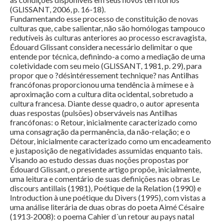
(GLISSANT, 2006, p. 16-18).
Fundamentando esse processo de constituição de novas
culturas que, cabe salientar, não são homólogas tampouco
redutíveis às culturas anteriores ao processo escravagista,
Édouard Glissant considera necessário delimitar o que
entende por técnica, definindo-a como a mediação de uma
coletividade com seu meio (GLISSANT, 1981, p. 29), para
propor que o ?désintéressement technique? nas Antilhas
francófonas proporcionou uma tendência à mímese e à
aproximação com a cultura dita ocidental, sobretudo a
cultura francesa. Diante desse quadro, o autor apresenta
duas respostas (pulsões) observáveis nas Antilhas
francófonas: o Retour, inicialmente caracterizado como
uma consagração da permanência, da não-relação; e o
Détour, inicialmente caracterizado como um encadeamento
e justaposição de negatividades assumidas enquanto tais.
Visando ao estudo dessas duas noções propostas por
Édouard Glissant, o presente artigo propõe, inicialmente,
uma leitura e comentário de suas definições nas obras Le
discours antillais (1981), Poétique de la Relation (1990) e
Introduction à une poétique du Divers (1995), com vistas a
uma análise literária de duas obras do poeta Aimé Césaire
(1913-2008): o poema Cahier d´un retour au pays natal