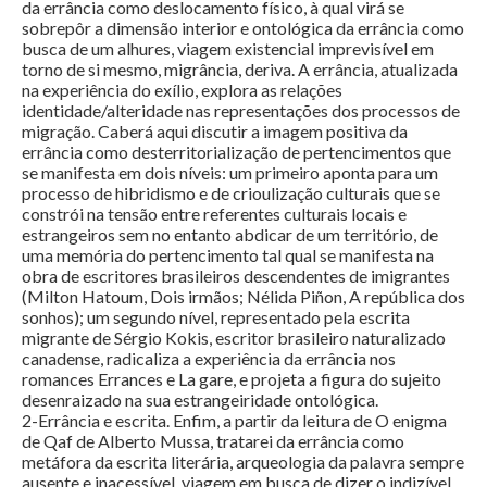
da errância como deslocamento físico, à qual virá se
sobrepôr a dimensão interior e ontológica da errância como
busca de um alhures, viagem existencial imprevisível em
torno de si mesmo, migrância, deriva. A errância, atualizada
na experiência do exílio, explora as relações
identidade/alteridade nas representações dos processos de
migração. Caberá aqui discutir a imagem positiva da
errância como desterritorialização de pertencimentos que
se manifesta em dois níveis: um primeiro aponta para um
processo de hibridismo e de crioulização culturais que se
constrói na tensão entre referentes culturais locais e
estrangeiros sem no entanto abdicar de um território, de
uma memória do pertencimento tal qual se manifesta na
obra de escritores brasileiros descendentes de imigrantes
(Milton Hatoum, Dois irmãos; Nélida Piñon, A república dos
sonhos); um segundo nível, representado pela escrita
migrante de Sérgio Kokis, escritor brasileiro naturalizado
canadense, radicaliza a experiência da errância nos
romances Errances e La gare, e projeta a figura do sujeito
desenraizado na sua estrangeiridade ontológica.
2-Errância e escrita. Enfim, a partir da leitura de O enigma
de Qaf de Alberto Mussa, tratarei da errância como
metáfora da escrita literária, arqueologia da palavra sempre
ausente e inacessível, viagem em busca de dizer o indizível