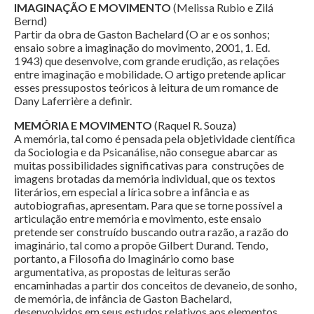
IMAGINAÇÃO E MOVIMENTO
(Melissa Rubio e Zilá
Bernd)
Partir da obra de Gaston Bachelard (O ar e os sonhos;
ensaio sobre a imaginação do movimento, 2001, 1. Ed.
1943) que desenvolve, com grande erudição, as relações
entre imaginação e mobilidade. O artigo pretende aplicar
esses pressupostos teóricos à leitura de um romance de
Dany Laferrière a definir.
MEMÓRIA E MOVIMENTO
(Raquel R. Souza)
A memória, tal como é pensada pela objetividade científica
da Sociologia e da Psicanálise, não consegue abarcar as
muitas possibilidades significativas para construções de
imagens brotadas da memória individual, que os textos
literários, em especial a lírica sobre a infância e as
autobiografias, apresentam. Para que se torne possível a
articulação entre memória e movimento, este ensaio
pretende ser construído buscando outra razão, a razão do
imaginário, tal como a propõe Gilbert Durand. Tendo,
portanto, a Filosofia do Imaginário como base
argumentativa, as propostas de leituras serão
encaminhadas a partir dos conceitos de devaneio, de sonho,
de memória, de infância de Gaston Bachelard,
desenvolvidos em seus estudos relativos aos elementos