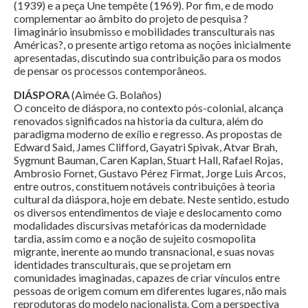
(1939) e a peça Une tempête (1969). Por fim, e de modo
complementar ao âmbito do projeto de pesquisa ?
Iimaginário insubmisso e mobilidades transculturais nas
Américas?, o presente artigo retoma as noções inicialmente
apresentadas, discutindo sua contribuição para os modos
de pensar os processos contemporâneos.
DIÁSPORA
(Aimée G. Bolaños)
O conceito de diáspora, no contexto pós-colonial, alcança
renovados significados na historia da cultura, além do
paradigma moderno de exílio e regresso. As propostas de
Edward Said, James Clifford, Gayatri Spivak, Atvar Brah,
Sygmunt Bauman, Caren Kaplan, Stuart Hall, Rafael Rojas,
Ambrosio Fornet, Gustavo Pérez Firmat, Jorge Luis Arcos,
entre outros, constituem notáveis contribuições à teoria
cultural da diáspora, hoje em debate. Neste sentido, estudo
os diversos entendimentos de viaje e deslocamento como
modalidades discursivas metafóricas da modernidade
tardia, assim como e a noção de sujeito cosmopolita
migrante, inerente ao mundo transnacional, e suas novas
identidades transculturais, que se projetam em
comunidades imaginadas, capazes de criar vínculos entre
pessoas de origem comum em diferentes lugares, não mais
reprodutoras do modelo nacionalista. Com a perspectiva