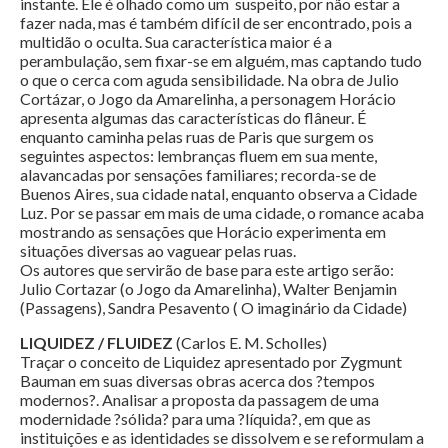
instante. Ele é olhado como um suspeito, por não estar a
fazer nada, mas é também difícil de ser encontrado, pois a
multidão o oculta. Sua característica maior é a
perambulação, sem fixar-se em alguém, mas captando tudo
o que o cerca com aguda sensibilidade. Na obra de Julio
Cortázar, o Jogo da Amarelinha, a personagem Horácio
apresenta algumas das características do flâneur. É
enquanto caminha pelas ruas de Paris que surgem os
seguintes aspectos: lembranças fluem em sua mente,
alavancadas por sensações familiares; recorda-se de
Buenos Aires, sua cidade natal, enquanto observa a Cidade
Luz. Por se passar em mais de uma cidade, o romance acaba
mostrando as sensações que Horácio experimenta em
situações diversas ao vaguear pelas ruas.
Os autores que servirão de base para este artigo serão:
Julio Cortazar (o Jogo da Amarelinha), Walter Benjamin
(Passagens), Sandra Pesavento ( O imaginário da Cidade)
LIQUIDEZ / FLUIDEZ
(Carlos E. M. Scholles)
Traçar o conceito de Liquidez apresentado por Zygmunt
Bauman em suas diversas obras acerca dos ?tempos
modernos?. Analisar a proposta da passagem de uma
modernidade ?sólida? para uma ?líquida?, em que as
instituições e as identidades se dissolvem e se reformulam a