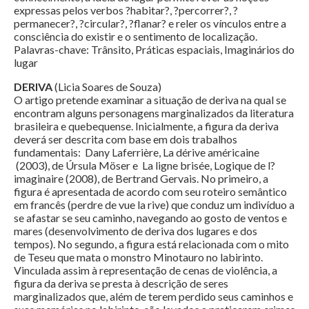
expressas pelos verbos ?habitar?, ?percorrer?, ?
permanecer?, ?circular?, ?flanar? e reler os vínculos entre a
consciência do existir e o sentimento de localização.
Palavras-chave: Trânsito, Práticas espaciais, Imaginários do
lugar
DERIVA
(Licia Soares de Souza)
O artigo pretende examinar a situação de deriva na qual se
encontram alguns personagens marginalizados da literatura
brasileira e quebequense. Inicialmente, a figura da deriva
deverá ser descrita com base em dois trabalhos
fundamentais: Dany Laferrière, La dérive américaine
(2003), de Úrsula Möser e La ligne brisée, Logique de l?
imaginaire (2008), de Bertrand Gervais. No primeiro, a
figura é apresentada de acordo com seu roteiro semântico
em francês (perdre de vue la rive) que conduz um indivíduo a
se afastar se seu caminho, navegando ao gosto de ventos e
mares (desenvolvimento de deriva dos lugares e dos
tempos). No segundo, a figura está relacionada com o mito
de Teseu que mata o monstro Minotauro no labirinto.
Vinculada assim à representação de cenas de violência, a
figura da deriva se presta à descrição de seres
marginalizados que, além de terem perdido seus caminhos e