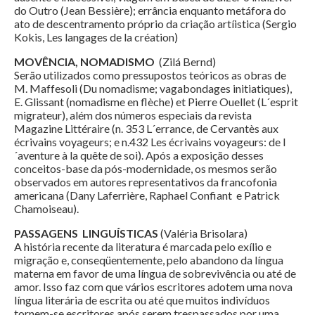
do Outro (Jean Bessière); errância enquanto metáfora do
ato de descentramento próprio da criação artíistica (Sergio
Kokis, Les langages de la création)
MOVÊNCIA, NOMADISMO
(Zilá Bernd)
Serão utilizados como pressupostos teóricos as obras de
M. Maffesoli (Du nomadisme; vagabondages initiatiques),
E. Glissant (nomadisme en flèche) et Pierre Ouellet (L´esprit
migrateur), além dos números especiais da revista
Magazine Littéraire (n. 353 L´errance, de Cervantès aux
écrivains voyageurs; e n.432 Les écrivains voyageurs: de l
´aventure à la quête de soi). Após a exposição desses
conceitos-base da pós-modernidade, os mesmos serão
observados em autores representativos da francofonia
americana (Dany Laferrière, Raphael Confiant e Patrick
Chamoiseau).
PASSAGENS LINGUÍSTICAS
(Valéria Brisolara)
A história recente da literatura é marcada pelo exílio e
migração e, conseqüentemente, pelo abandono da língua
materna em favor de uma língua de sobrevivência ou até de
amor. Isso faz com que vários escritores adotem uma nova
língua literária de escrita ou até que muitos indivíduos
tornem-se escritores após serem trespassados por uma