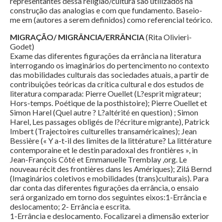
representantes dessa religião/cultura são utilizados na
construção das analogias e com que fundamento. Baseio-
me em (autores a serem definidos) como referencial teórico.
MIGRAÇÃO/ MIGRÂNCIA/ERRÂNCIA
(Rita Olivieri-
Godet)
Exame das diferentes figurações da errância na literatura
interrogando os imaginários do pertencimento no contexto
das mobilidades culturais das sociedades atuais, a partir de
contribuições teóricas da crítica cultural e dos estudos de
literatura comparada: Pierre Ouellet (L?esprit migrateur;
Hors-temps. Poétique de la posthistoire); Pierre Ouellet et
Simon Harel (Quel autre ? L?altérité en question) ; Simon
Harel, Les passages obligés de l?écriture migrante), Patrick
Imbert (Trajectoires culturelles transaméricaines); Jean
Bessière (« Y a-t-il des limites de la littérature? La littérature
contemporaine et le destin paradoxal des frontières », in
Jean-François Côté et Emmanuelle Tremblay ,org. Le
nouveau récit des frontières dans les Amériques); Zilá Bernd
(Imaginários coletivos e mobilidades (trans)culturais). Para
dar conta das diferentes figurações da errância, o ensaio
será organizado em torno dos seguintes eixos:1-Errância e
deslocamento; 2- Errância e escrita.
1-Errância e deslocamento. Focalizarei a dimensão exterior