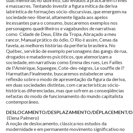
suas memórias no labirinto, são levados a praticarem crimes
e massacres. Tentando investir a figura mítica da deriva
labiríntica de formações sócio-discursivas, que emergem na
sociedade neo-liberal, altamente ligada aos apelos
incessantes para o consumo, buscaremos exemplos nos
personagens quadrilheiros e vagabundos de narrativas
como Cidade de Deus, Elite da Tropa, Abraçado a meu
rancor, Manual prático do ódio, O Rio é assim, Cenas da
favela, as melhores histórias da periferia brasileira. No
Québec, servirão de exemplo personagens das gangs de rua,
drogados e matadores psicóticos, que atemorizam a
sociedade, em narrativas como Emma des rues, Les Failles
de l?Amérique, Squeegee, Cote-des-nègres, Le souffle de l?
Harmattan.Finalmente, buscaremos estabelecer uma
reflexão sobre o modo de apresentação da figura da deriva,
em duas sociedades distintas, com características sócio-
históricas diferenciadas, mas que sofrem as conseqüências
nefastas do modo de funcionamento do mundo capitalista
contemporâneo.
DESLOCAMENTO/DESPLAZAMIENTO/DÉPLACEMENT/D
(Elena Palmero)
A noção de deslocamento, clássica nos estudos da
modernidade e em permanente movimento significativo no