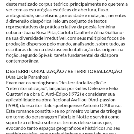
deste matizado corpus teórico, principalmente no que tem a
ver com as estratégias estéticas de abertura, fluxo,
ambigüidade, sincretismo, porosidade e mutação, inerentes
á dimensão diaspórica, leio um conjunto de textos
representativos da prática criativa da poesia feminina
cubana -Juana Rosa Pita, Carlota Caulfiel e Alina Galliano-
na sua diversidade irredutível, com seus múltiplos focos de
produção dispersos pelo mundo, analisando, sobre tudo, as
escrituras do eu na destrascendentalização das origens na
ficção, segundo Spivak, tarefa fundamental da diáspora
contemporânea.
DESTERRITORIALIZAÇÃO / RETERRITORIALIZAÇÃO
(Ana Lucia Paranhos)
Examinar os neologismos "desterritorialização" e
"reterritorialização", lançados por Gilles Deleuze e Félix
Guattari na obra O Anti-Édipo (l972) e considerar sua
aplicabilidade na obra ficcional Avril ou l'Anti-passion
(l990), do escritor ítalo-quebequense Antonio D'Alfonso.
Este romance constitui-se no primeiro volume da trilogia
em torno do personagem Fabrizio Notte e servirá como
suporte à reflexão sobre os termos deleuzianos que,
evocando tanto espaços geográficos e históricos, no seu
sentido restrito, como psicológicos ou mentais, no seu