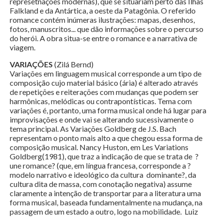
represetnações modernas), que se situariam perto das Ilhas
Falkland e da Antártica, a oeste da Patagônia. O referido
romance contém inúmeras ilustrações: mapas, desenhos,
fotos, manuscritos... que dão informações sobre o percurso
do herói. A obra situa-se entre o romance e a narrativa de
viagem.
VARIAÇÕES
(Zilá Bernd)
Variações em linguagem musical corresponde a um tipo de
composição cujo material básico (ária) é alterado através
de repetições e reiterações com mudanças que podem ser
harmônicas, melódicas ou contrapontísticas. Tema com
variações é, portanto, uma forma musical onde há lugar para
improvisações e onde vai se alterando sucessivamente o
tema principal. As Variações Goldberg de J.S. Bach
representam o ponto mais alto a que chegou essa forma de
composição musical. Nancy Huston, em Les Variations
Goldberg(1981), que traz a indicação de que se trata de ?
une romance? (que, em língua francesa, corresponde a ?
modelo narrativo e ideológico da cultura dominante?, da
cultura dita de massa, com conotação negativa) assume
claramente a intenção de transportar para a literatura uma
forma musical, baseada fundamentalmente na mudança, na
passagem de um estado a outro, logo na mobilidade. Luiz