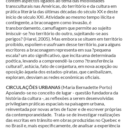
contém aspectos ligados ao tema das mobilidades
transculturais nas Américas, do território e da cultura em
prática literária das últimas décadas do século XX e deste
início de século XXI. Atividade ao mesmo tempo ilícita e
contingente, a braconagem como invasão, é
transbordamento, camuflagem que permite ao sujeito
imiscuir-se ?no território do outro, sujeitando-se aos
perigos? (Harel, 2005). Mas embora se situem em território
proibido, espoliem e usufruam desse território, para alguns
escritores a braconagem representa em sua ?pequena
escala? um ato significativo, que incita uma determinada
poética, levando a compreendê-la como ?transferência
cultural?, astúcia, fato de conjuntura, em nova acepção ou
oposição àquela dos estados-piratas, que canibalizam,
exploram, desviam as redes econômicas oficiais.
CIRCULAÇÕES URBANAS
(Maria Bernadette Porto)
Apoiando-se no conceito de lugar - questão fundadora da
história da cultura -, as reflexões a serem desenvolvidas
privilegiam práticas espaciais na paisagem urbana,
reinventada por novas artes de fazer e de escrever próprias
da contemporaneidade. Trata-se de investigar realizações
das escritas em trânsito em obras produzidas no Quebec e
no Brasil e, mais especificamente, de analisar a experiência