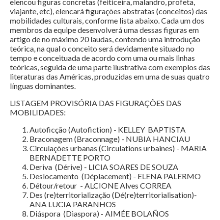
elencou figuras concretas (feiticeira, malandro, profeta,
viajante, etc), elencará figurações abstratas (conceitos) das
mobilidades culturais, conforme lista abaixo. Cada um dos
membros da equipe desenvolverá uma dessas figuras em
artigo de no máximo 20 laudas, contendo uma introdução
teórica, na qual o conceito será devidamente situado no
tempo e conceituada de acordo com uma ou mais linhas
teóricas, seguida de uma parte ilustrativa com exemplos das
literaturas das Américas, produzidas em uma de suas quatro
línguas dominantes.
LISTAGEM PROVISÓRIA DAS FIGURAÇÕES DAS
MOBILIDADES:
Autoficção (Autofiction) - KELLEY BAPTISTA
Braconagem (Braconnage) - NUBIA HANCIAU
Circulações urbanas (Circulations urbaines) - MARIA
BERNADETTE PORTO
Deriva (Dérive) - LICIA SOARES DE SOUZA
Deslocamento (Déplacement) - ELENA PALERMO
Détour/retour - ALCIONE Alves CORREA
Des (re)territorialização (Dé(re)territorialisation)-
ANA LUCIA PARANHOS
Diáspora (Diaspora) - AIMÉE BOLAÑOS