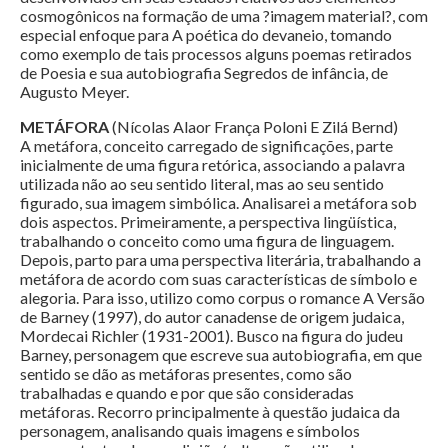
cosmogônicos na formação de uma ?imagem material?, com
especial enfoque para A poética do devaneio, tomando
como exemplo de tais processos alguns poemas retirados
de Poesia e sua autobiografia Segredos de infância, de
Augusto Meyer.
METÁFORA
(Nícolas Alaor França Poloni E Zilá Bernd)
A metáfora, conceito carregado de significações, parte
inicialmente de uma figura retórica, associando a palavra
utilizada não ao seu sentido literal, mas ao seu sentido
figurado, sua imagem simbólica. Analisarei a metáfora sob
dois aspectos. Primeiramente, a perspectiva lingüística,
trabalhando o conceito como uma figura de linguagem.
Depois, parto para uma perspectiva literária, trabalhando a
metáfora de acordo com suas características de símbolo e
alegoria. Para isso, utilizo como corpus o romance A Versão
de Barney (1997), do autor canadense de origem judaica,
Mordecai Richler (1931-2001). Busco na figura do judeu
Barney, personagem que escreve sua autobiografia, em que
sentido se dão as metáforas presentes, como são
trabalhadas e quando e por que são consideradas
metáforas. Recorro principalmente à questão judaica da
personagem, analisando quais imagens e símbolos