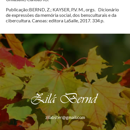
Publicação:BERND, Z.; KAYSER, P.V. M., orgs. Dicionário
de expressões da memória social, dos bensculturais e da
cibercultura. Canoas: editora LaSalle, 2017. 334 p.
zilabster@gmail.com