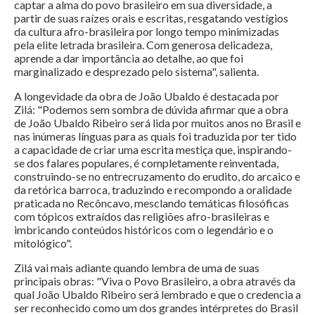
captar a alma do povo brasileiro em sua diversidade, a
partir de suas raízes orais e escritas, resgatando vestígios
da cultura afro-brasileira por longo tempo minimizadas
pela elite letrada brasileira. Com generosa delicadeza,
aprende a dar importância ao detalhe, ao que foi
marginalizado e desprezado pelo sistema", salienta.
A longevidade da obra de João Ubaldo é destacada por
Zilá: "Podemos sem sombra de dúvida afirmar que a obra
de João Ubaldo Ribeiro será lida por muitos anos no Brasil e
nas inúmeras línguas para as quais foi traduzida por ter tido
a capacidade de criar uma escrita mestiça que, inspirando-
se dos falares populares, é completamente reinventada,
construindo-se no entrecruzamento do erudito, do arcaico e
da retórica barroca, traduzindo e recompondo a oralidade
praticada no Recôncavo, mesclando temáticas filosóficas
com tópicos extraídos das religiões afro-brasileiras e
imbricando conteúdos históricos com o legendário e o
mitológico".
Zilá vai mais adiante quando lembra de uma de suas
principais obras: "Viva o Povo Brasileiro, a obra através da
qual João Ubaldo Ribeiro será lembrado e que o credencia a
ser reconhecido como um dos grandes intérpretes do Brasil